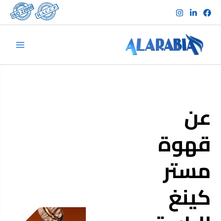
خطي
لى
لمحتوى
عن
قهوة
مستر
كينغ