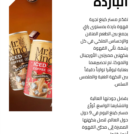
الباردة
تقدّم مستر كينغ تجربة
قهوة باردة بمستوى راقٍ
يجمع بين الطعم المتقن
والإحساس الملكي في كل
رشفة. تأتي القهوة
بنكهتين مميزتين: الأورجينال
والموكا، تم تحضيرهما
بعناية ليوفّرا توازناً دقيقاً
بين النكهة الغنية والملمس
السلس.
بفضل جودتها العالية
وانتشارها الواسع، تُوزَّع
مستر كينغ اليوم في 9 دول
حول العالم، لتصل بنكهتها
المميزة إلى محبّي القهوة