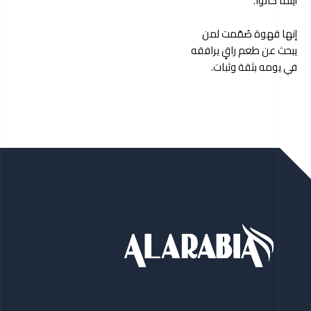
أينما كانوا.
إنها قهوة صُمّمت لمن
يبحث عن طعم راقٍ يرافقه
في يومه بثقة وثبات.