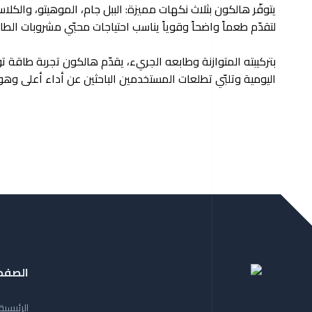
يتوفّر هالكون بثلاث نكهات مميزة: الببل جام، الموهيتو، وال
لتقدّم طعماً واضحاً وقوياً يناسب احتياجات محبّي مشروبات الطا
بتركيبته المتوازنة وطابعه الجريء، يقدّم هالكون تجربة طاقة تو
اليومية وتلبّي تطلعات المستخدمين الباحثين عن أداء أعلى وه
الصفح
الرئيسية